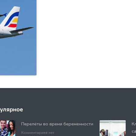
улярное
Перелёты во время беременности
К
с
Комментариев нет