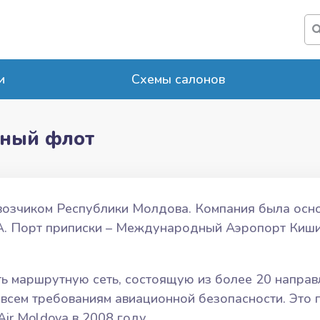
и
Схемы салонов
шный флот
возчиком Республики Молдова. Компания была осно
A. Порт приписки – Международный Аэропорт Киши
 маршрутную сеть, состоящую из более 20 направл
 всем требованиям авиационной безопасности. Это
r Moldova в 2008 году.