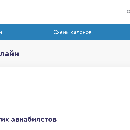
и
Схемы салонов
нлайн
их авиабилетов