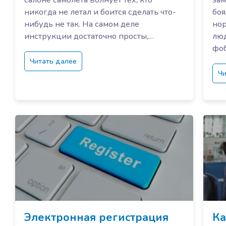
салоне самолета волнует тех, кто
зам
никогда не летал и боится сделать что-
боя
нибудь не так. На самом деле
нор
инструкции достаточно просты,…
люд
фо
Читать далее
Чи
Электронная регистрация
Ка