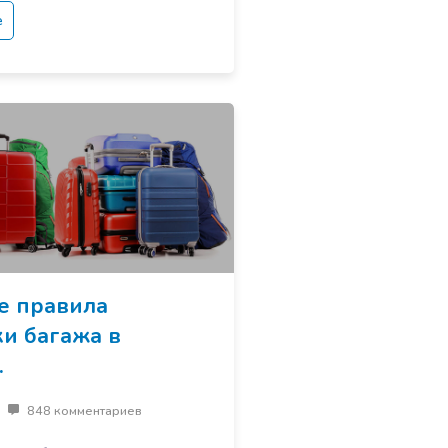
е
е правила
и багажа в
.
848 комментариев