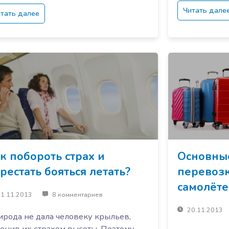
Читать дале
тать далее
к побороть страх и
Основны
рестать бояться летать?
перевозк
самолёте
1.11.2013
8 комментариев
20.11.2013
рода не дала человеку крыльев,