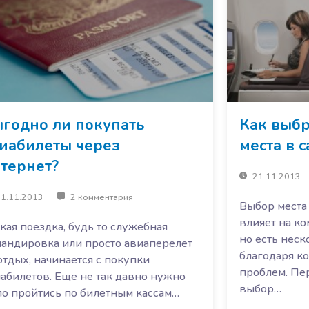
годно ли покупать
Как выб
иабилеты через
места в 
тернет?
21.11.2013
1.11.2013
2 комментария
Выбор места
влияет на ко
кая поездка, будь то служебная
но есть неск
андировка или просто авиаперелет
благодаря к
отдых, начинается с покупки
проблем. Пе
абилетов. Еще не так давно нужно
выбор…
о пройтись по билетным кассам…