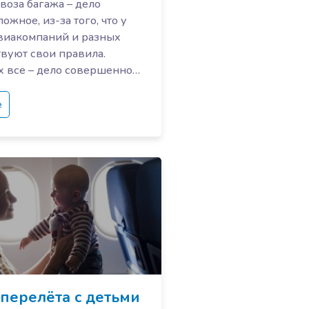
воза багажа – дело
ожное, из-за того, что у
виакомпаний и разных
твуют свои правила.
х все – дело совершенно…
е
перелёта с детьми