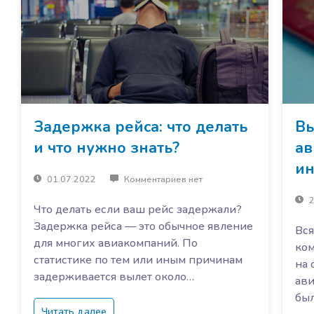
Задержка рейса: что делать
Вы
и что нужно знать?
ав
ин
01.07.2022
Комментариев нет
2
Что делать если ваш рейс задержали?
Задержка рейса — это обычное явление
Вся
для многих авиакомпаний. По
ком
статистике по тем или иным причинам
на 
задерживается вылет около…
ави
был
Читать далее