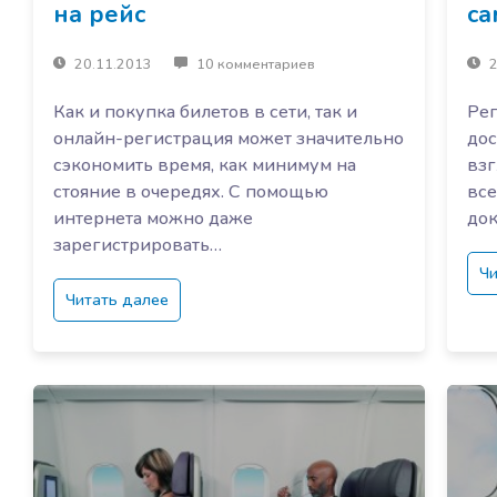
на рейс
са
20.11.2013
10 комментариев
2
Как и покупка билетов в сети, так и
Рег
онлайн-регистрация может значительно
дос
сэкономить время, как минимум на
взг
стояние в очередях. С помощью
все
интернета можно даже
док
зарегистрировать…
Чи
Читать далее