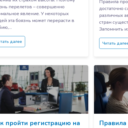
енив их страхом высоты. Поэтому
Правила про
знь перелетов – совершенно
достаточно сл
мальное явление. У некоторых
различных а
ей эта боязнь может перерасти в
стран сущес
бию,…
Запомнить и
тать далее
Читать дале
к пройти регистрацию на
Правила 