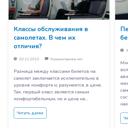
Классы обслуживания в
Пе
самолетах. В чем их
бе
отличия?
3
20.11.2013
Комментариев нет
Мн
во
Разница между классами билетов на
ави
самолет заключается исключительно в
жен
уровне комфорта и, разумеется, в цене.
сам
Так, первый класс является самым
сос
комфортабельным, но и цена на…
нах
Читать далее
Чи