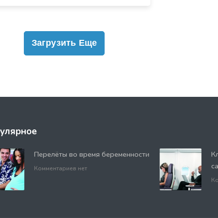
Загрузить Еще
улярное
Перелёты во время беременности
К
с
Комментариев нет
Ко