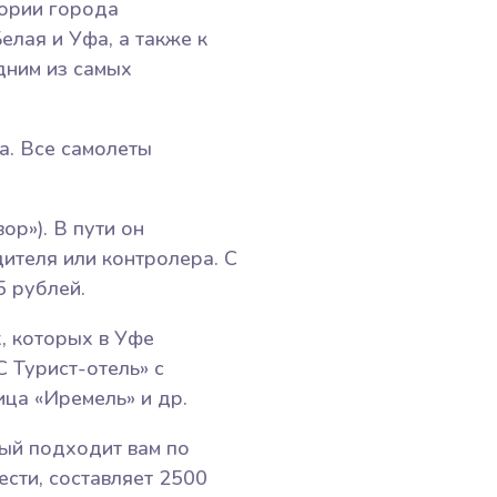
ории города
лая и Уфа, а также к
дним из самых
а. Все самолеты
р»). В пути он
дителя или контролера.
С
5 рублей.
, которых в Уфе
С Турист-отель» с
ица «Иремель» и др.
рый подходит вам по
ести, составляет 2500