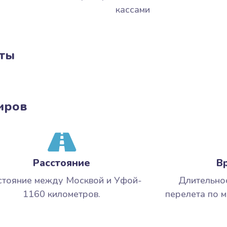
кассами
еты
иров
Расстояние
В
стояние между Москвой и Уфой-
Длительно
1160 километров.
перелета по 