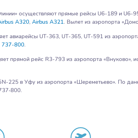
линии» осуществляют прямые рейсы U6-189 и U6-9
Airbus А320
,
Airbus А321
. Вылет из аэропорта «Дом
ет авиарейсы UT-363, UT-365, UT-591 из аэропорт
g 737-800
.
яет прямой рейс R3-793 из аэропорта «Внуково», и
 5N-225 в Уфу из аэропорта «Шереметьево». По да
737‑800.