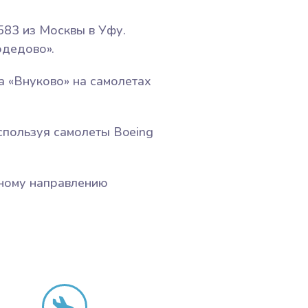
583 из Москвы в Уфу.
одедово».
а «Внуково» на самолетах
спользуя самолеты Boeing
нному направлению