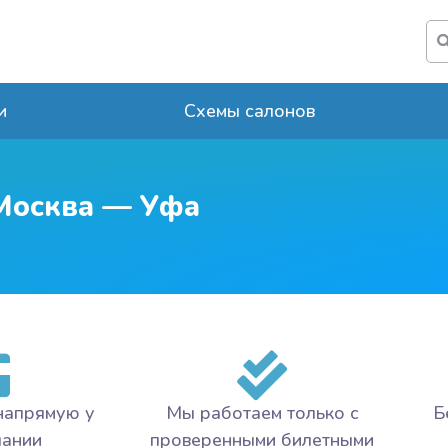
и
Схемы салонов
Москва — Уфа
напрямую у
Мы работаем только с
Б
пании
проверенными билетными