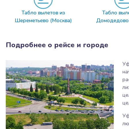
Табло вылетов из
Табло выл
Шереметьево (Москва)
Домодедово 
Подробнее о рейсе и городе
Уф
на
ра
ли
це
це
Уф
лю