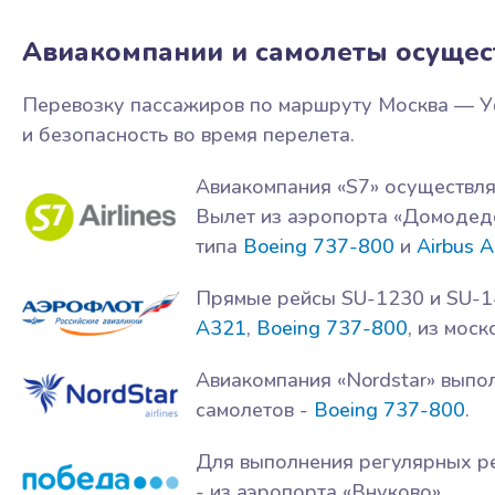
Авиакомпании и самолеты осуще
Перевозку пассажиров по маршруту Москва — У
и безопасность во время перелета.
Авиакомпания «S7» осуществля
Вылет из аэропорта «Домодед
типа
Boeing 737-800
и
Airbus 
Прямые рейсы SU-1230 и SU-1
A321
,
Boeing 737-800
, из мос
Авиакомпания «Nordstar» выпо
самолетов -
Boeing 737-800
.
Для выполнения регулярных р
- из аэропорта «Внуково».