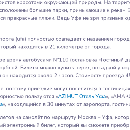
ристов красотами окружающей природы. На террит
сположены большие парки, примыкающие к рекам Бе
тся прекрасные пляжи. Ведь Уфа не зря признана о
орта (ufa) полностью совпадает с названием город
торый находится в 21 километре от города.
е время автобусами №110 (остановка «Гостиный дво
0 рублей. Билеты можно купить перед посадкой у во
 он находится около 2 часов. Стоимость проезда 4
е, поэтому приезжие могут поселиться в гостиницах
лярностью пользуются «
AZIMUT Отель Уфа
», «АМАК
fa
», находящийся в 30 минутах от аэропорта, гостин
летов на самолёт по маршруту Москва – Уфа, кото
вый электронный билет, который вы сможете приобр