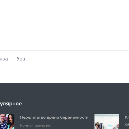
ква — Уфа
улярное
Перелёты во время беременности
К
с
Комментариев нет