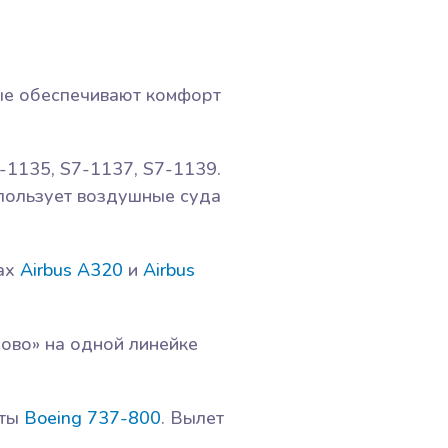
ые обеспечивают комфорт
-1135, S7-1137, S7-1139.
пользует воздушные суда
ах
Airbus A320
и
Airbus
ово» на одной линейке
еты
Boeing 737-800
. Вылет